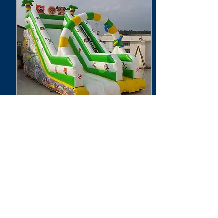
Toboggans gonflables
Water balls