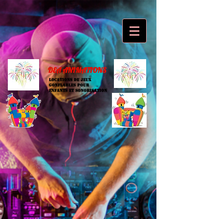
DEA ANIMATIONS
LOCATIONS DE JEUX
GONFLABLES POUR
ENFANTS et sonorisation